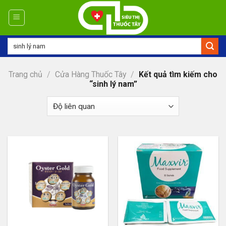
Skip
to
content
Tìm
kiếm:
Trang chủ
/
Cửa Hàng Thuốc Tây
/
Kết quả tìm kiếm cho
“sinh lý nam”