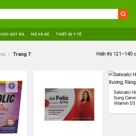
 CHO QUÝ BÀ
MẸ VÀ BÉ
THIẾT BỊ Y TẾ
Hiển thị 121–140 
nxi
/
Trang 7
Saticalci 
Sung Canxi
Vitamin D3