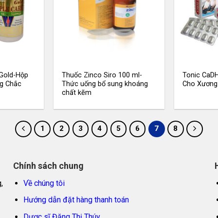
 Gold-Hộp
Thuốc Zinco Siro 100 ml-
Tonic CaDH
ng Chắc
Thức uống bổ sung khoáng
Cho Xương
chất kẽm
1
2
3
4
5
6
7
8
Chính sách chung
,
Về chúng tôi
Hướng dẫn đặt hàng thanh toán
Dược sĩ Đặng Thị Thúy