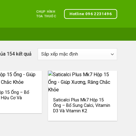
CHỤP HÌNH
Hotline 096 2231496
TOA THUỐC
của 154 kết quả
Hộp 15 Ống – Bổ
 Hữu Cơ Và
Saticalci Plus Mk7 Hộp 15
Ống – Bổ Sung Calci, Vitamin
D3 Và Vitamin K2