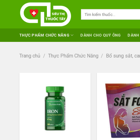
Skip
to
Tìm
kiếm:
content
THỰC PHẨM CHỨC NĂNG
DÀNH CHO QUÝ ÔNG
DÀNH
Trang chủ
/
Thực Phẩm Chức Năng
/
Bổ sung sắt, ca