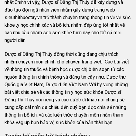
nhất.Chính vì vậy, Dược sĩ Đặng Thị Thúy đã xây dựng và
đào tạo đội ngũ nhân viên nhằm gây dựng trang web
sieuthithuoctay.vn trở thành chuyên trang thông tin về về sức
khỏe ,y học chính xác và bổ ích, nhằm đáp ứng tốt nhất về
các nhu cầu chăm sóc sức khỏe hiện nay cho tất cả mọi
người dân
Dược sĩ Đặng Thị Thúy đồng thời cũng đang chịu trách
nhiệm chuyên môn chính cho chuyên trang web. Các bài viết
về thông tin thuốc và bệnh học được chị biên soạn từ các
nguồn thông tin chính thống và đáng tin cậy như: Dược thư
Quốc gia Việt Nam, Dược điển Việt Nam Với hy vọng những
bài viết chia sẻ về các thông tin y học sức khỏe Dược sĩ
Đặng Thị Thúy nói riêng và các dược sĩ khác nói chung sẽ
cung cấp cái nhìn đa chiều đến quý bạn đọc chia sẻ những
thông tin bổ ích, và các kiến thức chuyên môn nhằm tham
khỏa vàgiúp bạn bảo vệ sức khỏe của bản thân bạn
Tuyên bố miễn trừ trách nhiệm :