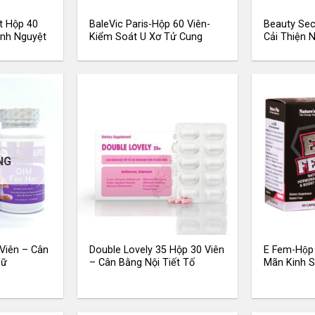
t Hộp 40
BaleVic Paris-Hộp 60 Viên-
Beauty Sec
inh Nguyệt
Kiểm Soát U Xơ Tử Cung
Cải Thiện N
NG
 Viên – Cân
Double Lovely 35 Hộp 30 Viên
E Fem-Hộp
Nữ
– Cân Bằng Nội Tiết Tố
Mãn Kinh 