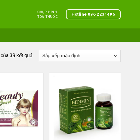
CHỤP HÌNH
Hotline 096 2231496
TOA THUỐC
 của 39 kết quả