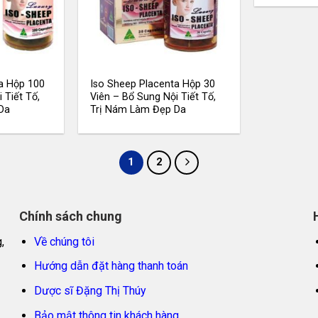
a Hộp 100
Iso Sheep Placenta Hộp 30
 Tiết Tố,
Viên – Bổ Sung Nội Tiết Tố,
Da
Trị Nám Làm Đẹp Da
1
2
Chính sách chung
,
Về chúng tôi
Hướng dẫn đặt hàng thanh toán
Dược sĩ Đặng Thị Thúy
Bảo mật thông tin khách hàng