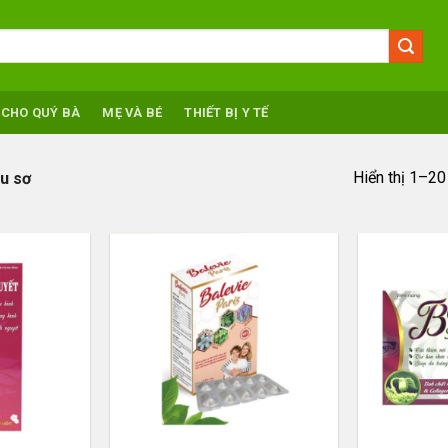
 CHO QUÝ BÀ
MẸ VÀ BÉ
THIẾT BỊ Y TẾ
Hiển thị 1–20
 u sơ