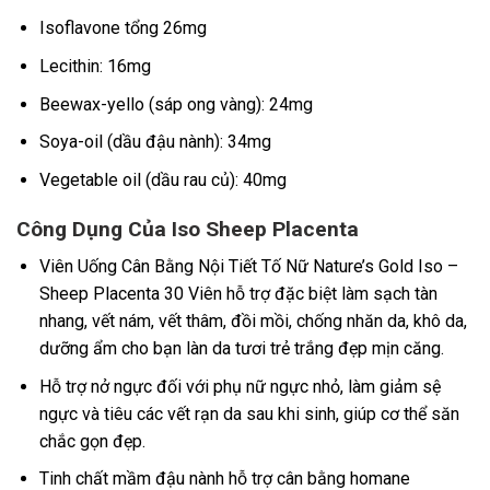
Isoflavone tổng 26mg
Lecithin: 16mg
Beewax-yello (sáp ong vàng): 24mg
Soya-oil (dầu đậu nành): 34mg
Vegetable oil (dầu rau củ): 40mg
Công Dụng Của Iso Sheep Placenta
Viên Uống Cân Bằng Nội Tiết Tố Nữ Nature’s Gold Iso –
Sheep Placenta 30 Viên hỗ trợ đặc biệt làm sạch tàn
nhang, vết nám, vết thâm, đồi mồi, chống nhăn da, khô da,
dưỡng ẩm cho bạn làn da tươi trẻ trắng đẹp mịn căng.
Hỗ trợ nở ngực đối với phụ nữ ngực nhỏ, làm giảm sệ
ngực và tiêu các vết rạn da sau khi sinh, giúp cơ thể săn
chắc gọn đẹp.
Tinh chất mầm đậu nành hỗ trợ cân bằng homane