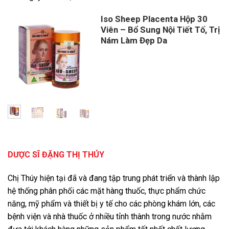
Iso Sheep Placenta Hộp 30
Viên – Bổ Sung Nội Tiết Tố, Trị
Nám Làm Đẹp Da
Giá
Giá
gốc
hiện
là:
tại
650,000 ₫.
là:
597,000 ₫.
DƯỢC SĨ ĐẶNG THỊ THÚY
Chị Thúy hiện tại đã và đang tập trung phát triển và thành lập
hệ thống phân phối các mặt hàng thuốc, thực phẩm chức
năng, mỹ phẩm và thiết bị y tế cho các phòng khám lớn, các
bệnh viện và nhà thuốc ở nhiều tỉnh thành trong nước nhằm