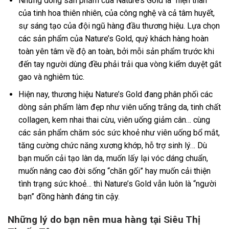
Những dòng sản phẩm của Nature’s Gold là “hiện thân”
của tinh hoa thiên nhiên, của công nghệ và cả tâm huyết,
sự sáng tạo của đội ngũ hàng đầu thương hiệu. Lựa chọn
các sản phẩm của Nature’s Gold, quý khách hàng hoàn
toàn yên tâm về độ an toàn, bởi mỗi sản phẩm trước khi
đến tay người dùng đều phải trải qua vòng kiểm duyệt gắt
gao và nghiêm túc.
Hiện nay, thương hiệu Nature’s Gold đang phân phối các
dòng sản phẩm làm đẹp như viên uống trắng da, tinh chất
collagen, kem nhai thai cừu, viên uống giảm cân… cùng
các sản phẩm chăm sóc sức khoẻ như viên uống bổ mắt,
tăng cường chức năng xương khớp, hỗ trợ sinh lý… Dù
bạn muốn cải tạo làn da, muốn lấy lại vóc dáng chuẩn,
muốn nâng cao đời sống “chăn gối” hay muốn cải thiện
tình trạng sức khoẻ… thì Nature’s Gold vẫn luôn là “người
bạn” đồng hành đáng tin cậy.
Những lý do bạn nên mua hàng tại Siêu Thị