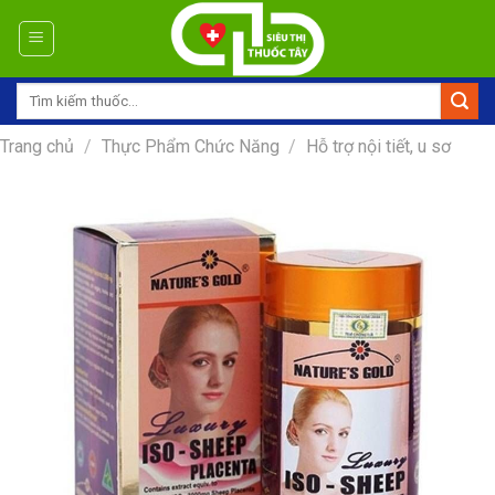
Skip
to
content
Tìm
kiếm:
Trang chủ
/
Thực Phẩm Chức Năng
/
Hỗ trợ nội tiết, u sơ