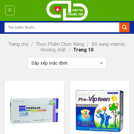
Skip
to
content
Tìm
kiếm:
Trang chủ
/
Thực Phẩm Chức Năng
/
Bổ sung vitamin,
khoáng chất
/
Trang 10