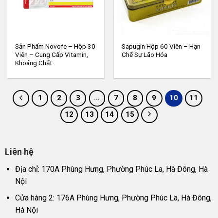
Sản Phẩm Novofe – Hộp 30
Sapugin Hộp 60 Viên – Hạn
Viên – Cung Cấp Vitamin,
Chế Sự Lão Hóa
Khoáng Chất
1
2
3
…
7
8
9
10
11
12
13
14
15
Liên hệ
Địa chỉ: 170A Phùng Hưng, Phường Phúc La, Hà Đông, Hà
Nội
Cửa hàng 2: 176A Phùng Hưng, Phường Phúc La, Hà Đông,
Hà Nội