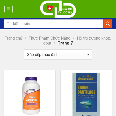
Skip
to
content
Tìm
kiếm:
Trang chủ
/
Thực Phẩm Chức Năng
/
Hỗ trợ xương khớp,
gout
/
Trang 7