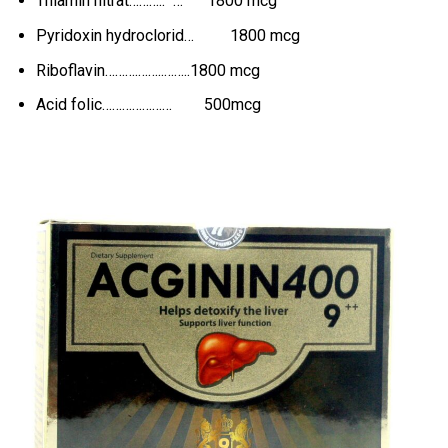
Thiamin nitrat……….. … 1800 mcg
Pyridoxin hydroclorid… 1800 mcg
Riboflavin……….……..……..1800 mcg
Acid folic………………… 500mcg