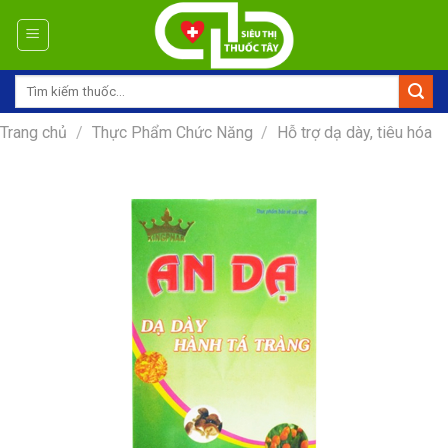
Skip
to
content
Tìm
kiếm:
Trang chủ
/
Thực Phẩm Chức Năng
/
Hỗ trợ dạ dày, tiêu hóa