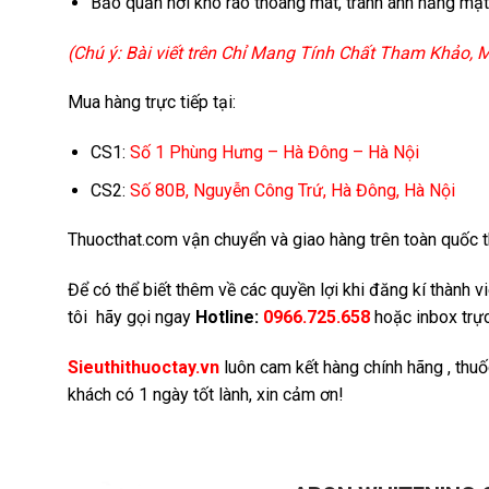
Bảo quản nơi khô ráo thoáng mát, tránh ánh nắng mặt 
(Chú ý: Bài viết trên Chỉ Mang Tính Chất Tham Khảo,
Mua hàng trực tiếp tại:
CS1:
Số 1 Phùng Hưng – Hà Đông – Hà Nội
CS2:
Số 80B, Nguyễn Công Trứ, Hà Đông, Hà Nội
Thuocthat.com vận chuyển và giao hàng trên toàn quốc thô
Để có thể biết thêm về các quyền lợi khi đăng kí thành 
tôi hãy gọi ngay
Hotline:
0966.725.658
hoặc inbox trực
Sieuthithuoctay.vn
luôn cam kết hàng chính hãng , thu
khách có 1 ngày tốt lành, xin cảm ơn!