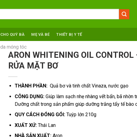
 CHO QUÝ BÀ
MẸ VÀ BÉ
THIẾT BỊ Y TẾ
, da móng tóc
ARON WHITENING OIL CONTROL 
RỬA MẶT BƠ
THÀNH PHẦN:
Quả bơ và tinh chất Vinaza, nước gạo
CÔNG DỤNG:
Giúp làm sạch nhẹ nhàng vết bẩn, bã nhờn t
Dưỡng chất trong sản phẩm giúp dưỡng trắng tẩy tế bào c
QUY CÁCH ĐÓNG GÓI:
Tuýp lớn 210g
XUẤT XỨ:
Thái Lan
NHÀ SẢN XUẤT:
Aron