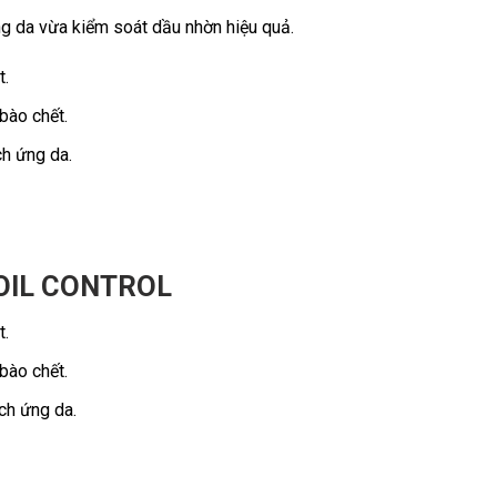
g da vừa kiểm soát dầu nhờn hiệu quả.
t.
bào chết.
ch ứng da.
OIL CONTROL
t.
bào chết.
ch ứng da.