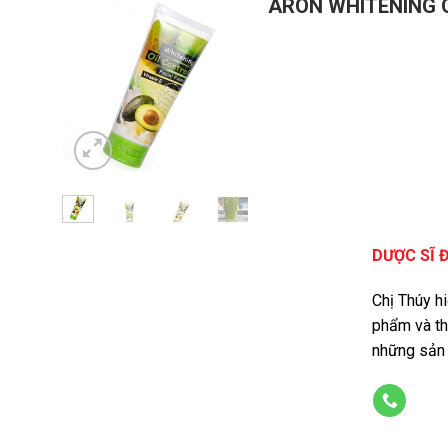
ARON WHITENING 
DƯỢC SĨ 
Chị Thúy h
phẩm và th
những sản 