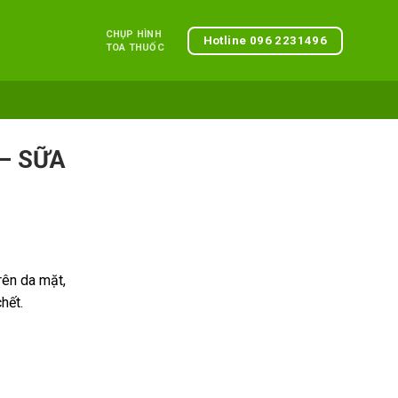
CHỤP HÌNH
Hotline 096 2231496
TOA THUỐC
– SỮA
rên da mặt,
hết.