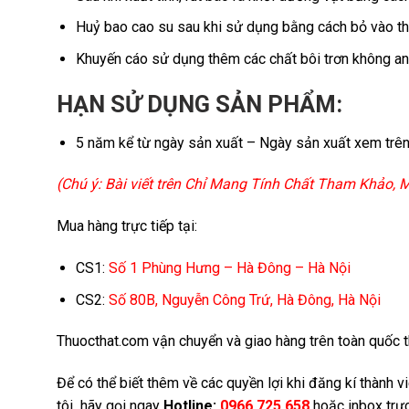
Huỷ bao cao su sau khi sử dụng bằng cách bỏ vào th
Khuyến cáo sử dụng thêm các chất bôi trơn không a
HẠN SỬ DỤNG SẢN PHẨM:
5 năm kể từ ngày sản xuất – Ngày sản xuất xem trên
(Chú ý: Bài viết trên Chỉ Mang Tính Chất Tham Khảo,
Mua hàng trực tiếp tại:
CS1:
Số 1 Phùng Hưng – Hà Đông – Hà Nội
CS2:
Số 80B, Nguyễn Công Trứ, Hà Đông, Hà Nội
Thuocthat.com vận chuyển và giao hàng trên toàn quốc thô
Để có thể biết thêm về các quyền lợi khi đăng kí thành 
tôi hãy gọi ngay
Hotline:
0966.725.658
hoặc inbox trực