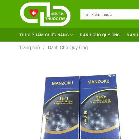
Skip
to
Tìm
kiếm:
content
THỰC PHẨM CHỨC NĂNG
DÀNH CHO QUÝ ÔNG
DÀNH
Trang chủ
/
Dành Cho Quý Ông