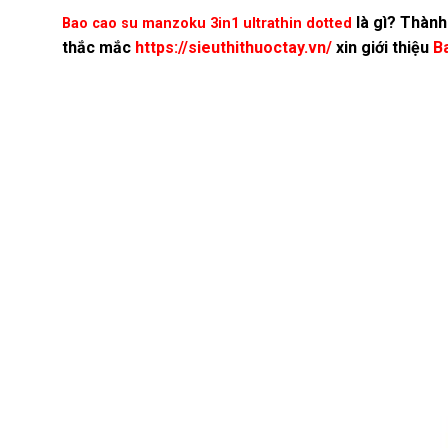
là gì? Thàn
Bao cao su manzoku 3in1 ultrathin dotted
thắc mắc
https://sieuthithuoctay.vn/
xin giới thiệu
Ba