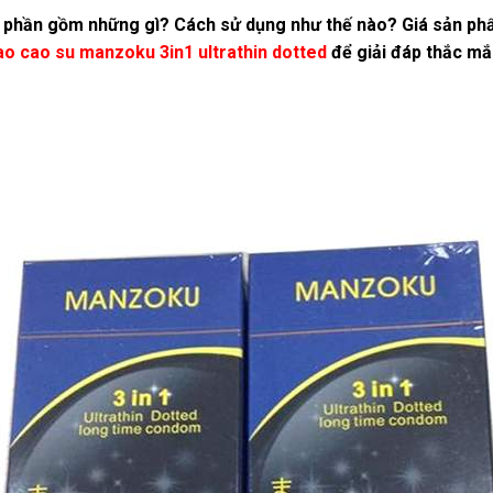
h phần gồm những gì? Cách sử dụng như thế nào? Giá sản phẩ
o cao su manzoku 3in1 ultrathin dotted
để giải đáp thắc mắ