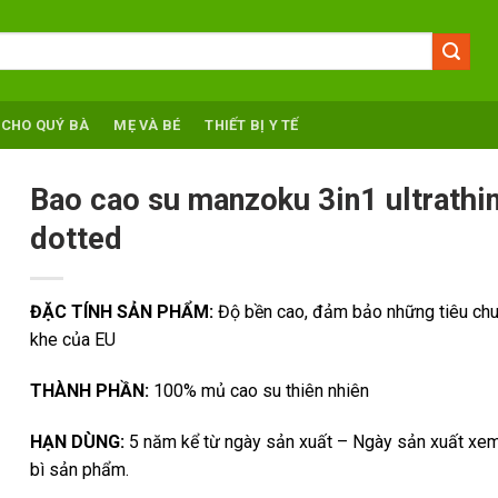
 CHO QUÝ BÀ
MẸ VÀ BÉ
THIẾT BỊ Y TẾ
Bao cao su manzoku 3in1 ultrathi
dotted
ĐẶC TÍNH SẢN PHẨM:
Độ bền cao, đảm bảo những tiêu chu
khe của EU
THÀNH PHẦN:
100% mủ cao su thiên nhiên
HẠN DÙNG:
5 năm kể từ ngày sản xuất – Ngày sản xuất xem
bì sản phẩm.