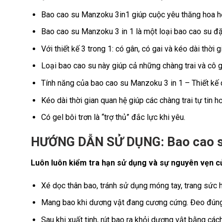
Bao cao su Manzoku 3in1 giúp cuộc yêu thăng hoa h
Bao cao su Manzoku 3 in 1 là một loại bao cao su đặ
Với thiết kế 3 trong 1: có gân, có gai và kéo dài thời g
Loại bao cao su này giúp cả những chàng trai và cô 
Tính năng của bao cao su Manzoku 3 in 1 – Thiết kế 
Kéo dài thời gian quan hệ giúp các chàng trai tự tin hơ
Có gel bôi trơn là “trợ thủ” đắc lực khi yêu.
HƯỚNG DẪN SỬ DỤNG: Bao cao su
Luôn luôn kiểm tra hạn sử dụng và sự nguyên vẹn củ
Xé dọc thân bao, tránh sử dụng móng tay, trang sức h
Mang bao khi dương vật đang cương cứng. Đeo đúng c
Sau khi xuất tinh, rút bao ra khỏi dương vật bằng các