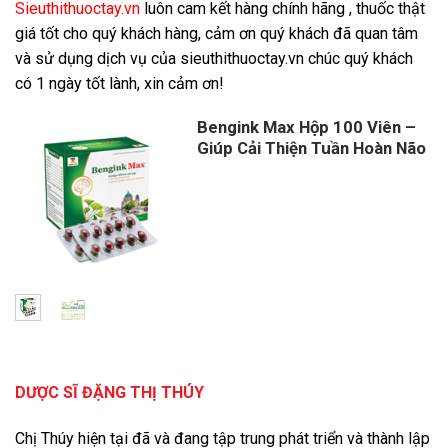
Sieuthithuoctay.vn
luôn cam kết hàng chính hãng , thuốc thật
giá tốt cho quý khách hàng, cảm ơn quý khách đã quan tâm
và sử dụng dịch vụ của sieuthithuoctay.vn chúc quý khách
có 1 ngày tốt lành, xin cảm ơn!
Bengink Max Hộp 100 Viên –
Giúp Cải Thiện Tuần Hoàn Não
Giá
Giá
gốc
hiện
là:
tại
200,000 ₫.
là:
170,000 ₫.
DƯỢC SĨ ĐẶNG THỊ THÚY
Chị Thúy hiện tại đã và đang tập trung phát triển và thành lập