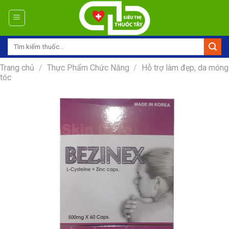
Skip
to
content
Tìm
kiếm:
Trang chủ
/
Thực Phẩm Chức Năng
/
Hỗ trợ làm đẹp, da móng
tóc