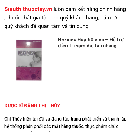
Sieuthithuoctay.vn
luôn cam kết hàng chính hãng
, thuốc thật giá tốt cho quý khách hàng, cảm ơn
quý khách đã quan tâm và tin dùng.
Bezinex Hộp 60 viên – Hỗ trợ
điều trị sạm da, tàn nhang
Giá
Giá
gốc
hiện
là:
tại
380,000 ₫.
là:
330,000 ₫.
DƯỢC SĨ ĐẶNG THỊ THÚY
Chị Thúy hiện tại đã và đang tập trung phát triển và thành lập
hệ thống phân phối các mặt hàng thuốc, thực phẩm chức