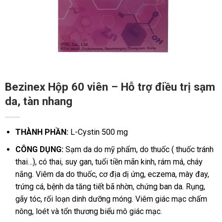
Bezinex Hộp 60 viên – Hỗ trợ điều trị sạm
da, tàn nhang
THÀNH PHẦN:
L-Cystin 500 mg
CÔNG DỤNG:
Sạm da do mỹ phẩm, do thuốc ( thuốc tránh
thai…), có thai, suy gan, tuổi tiền mãn kinh, rám má, cháy
nắng. Viêm da do thuốc, cơ địa dị ứng, eczema, mày đay,
trứng cá, bệnh da tăng tiết bã nhờn, chứng ban da. Rụng,
gãy tóc, rối loạn dinh dưỡng móng. Viêm giác mạc chấm
nông, loét và tổn thương biểu mô giác mạc.