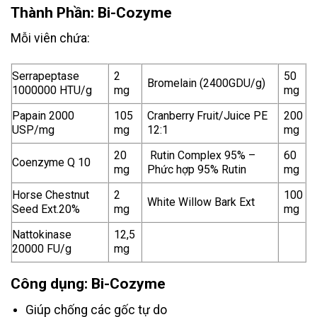
Thành Phần
: Bi-Cozyme
Mỗi viên chứa:
Serrapeptase
2
50
Bromelain (2400GDU/g)
1000000 HTU/g
mg
mg
Papain 2000
105
Cranberry Fruit/Juice PE
200
USP/mg
mg
12:1
mg
20
Rutin Complex 95% –
60
Coenzyme Q 10
mg
Phức hợp 95% Rutin
mg
Horse Chestnut
2
100
White Willow Bark Ext
Seed Ext.20%
mg
mg
Nattokinase
12,5
20000 FU/g
mg
Công dụng: Bi-Cozyme
Giúp chống các gốc tự do