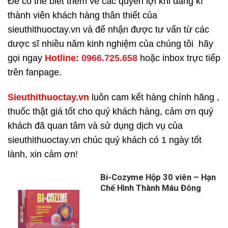
Để có thể biết thêm về các quyền lợi khi đăng kí
thành viên khách hàng thân thiết của
sieuthithuoctay.vn và để nhận được tư vấn từ các
dược sĩ nhiều năm kinh nghiệm của chúng tôi hãy
gọi ngay
H
otline:
0966.725.658
hoặc inbox trực tiếp
trên fanpage.
Sieuthithuoctay.vn
luôn cam kết hàng chính hãng ,
thuốc thật giá tốt cho quý khách hàng, cảm ơn quý
khách đã quan tâm và sử dụng dịch vụ của
sieuthithuoctay.vn chúc quý khách có 1 ngày tốt
lành, xin cảm ơn!
Bi-Cozyme Hộp 30 viên – Hạn
Chế Hình Thành Máu Đông