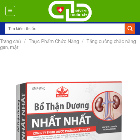
Skip
to
content
Tìm
kiếm:
Trang chủ
/
Thực Phẩm Chức Năng
/
Tăng cường chắc năng
gan, mật