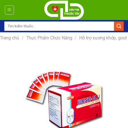
Skip
to
content
Tìm
kiếm:
Trang chủ
/
Thực Phẩm Chức Năng
/
Hỗ trợ xương khớp, gout