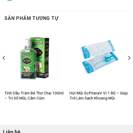
SẢN PHẨM TƯƠNG TỰ
Tinh Dầu Tràm Bé Thơ Chai 100ml
Hút Mũi SofttanaV Vỉ 1 Bộ – Giúp
– Trị Sổ Mũi, Cảm Cúm
Trẻ Làm Sạch Khoang Mũi
Liên hệ