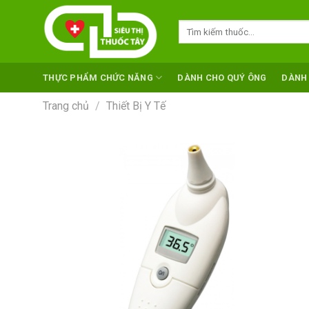
Skip
to
Tìm
kiếm:
content
THỰC PHẨM CHỨC NĂNG
DÀNH CHO QUÝ ÔNG
DÀNH
Trang chủ
/
Thiết Bị Y Tế