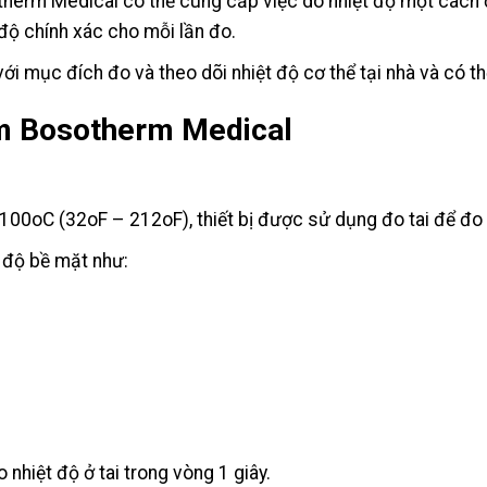
herm Medical có thể cung cấp việc dò nhiệt độ một cách ổn
độ chính xác cho mỗi lần đo.
i mục đích đo và theo dõi nhiệt độ cơ thể tại nhà và có th
ẩm Bosotherm Medical
0oC (32oF – 212oF), thiết bị được sử dụng đo tai để đo nh
t độ bề mặt như:
nhiệt độ ở tai trong vòng 1 giây.