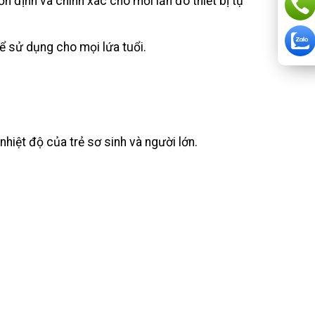
 định và chính xác cho mỗi lần đo thiết bị tự
ể sử dụng cho mọi lứa tuổi.
iệt độ của trẻ sơ sinh và người lớn.