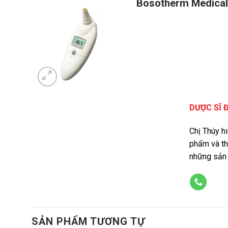
Bosotherm Medical 
DƯỢC SĨ 
Chị Thúy h
phẩm và th
những sản 
SẢN PHẨM TƯƠNG TỰ