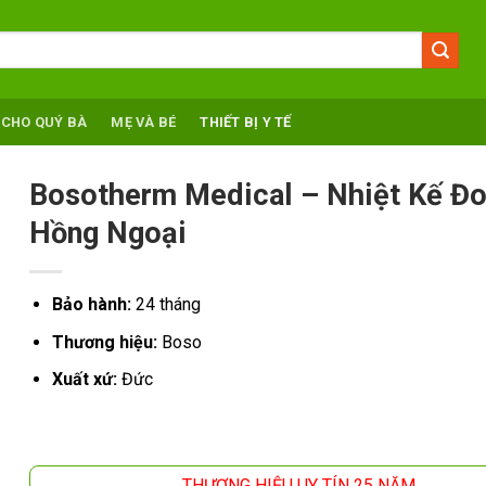
 CHO QUÝ BÀ
MẸ VÀ BÉ
THIẾT BỊ Y TẾ
Bosotherm Medical – Nhiệt Kế Đo
Hồng Ngoại
Bảo hành:
24 tháng
Thương hiệu:
Boso
Xuất xứ:
Đức
THƯƠNG HIỆU UY TÍN 25 NĂM