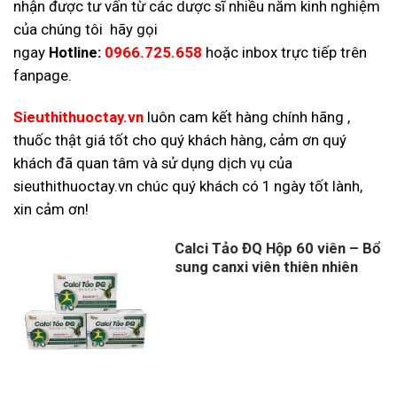
nhận được tư vấn từ các dược sĩ nhiều năm kinh nghiệm
của chúng tôi hãy gọi
ngay
Hotline:
0966.725.658
hoặc inbox trực tiếp trên
fanpage.
Sieuthithuoctay.vn
luôn cam kết hàng chính hãng ,
thuốc thật giá tốt cho quý khách hàng, cảm ơn quý
khách đã quan tâm và sử dụng dịch vụ của
sieuthithuoctay.vn chúc quý khách có 1 ngày tốt lành,
xin cảm ơn!
Calci Tảo ĐQ Hộp 60 viên – Bổ
sung canxi viên thiên nhiên
Giá
Giá
gốc
hiện
là:
tại
210,000 ₫.
là:
145,000 ₫.