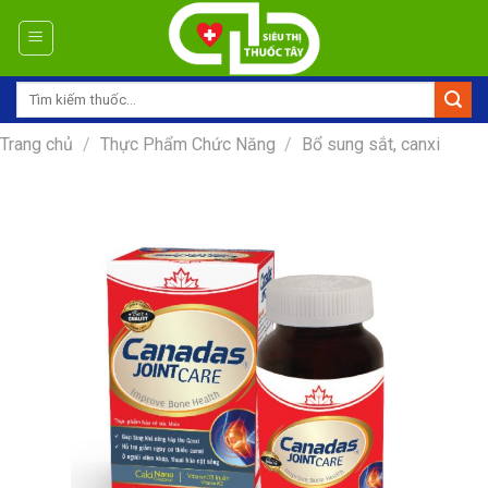
Skip
to
content
Tìm
kiếm:
Trang chủ
/
Thực Phẩm Chức Năng
/
Bổ sung sắt, canxi