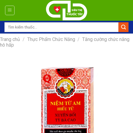
Skip
to
content
Tìm
kiếm:
Trang chủ
/
Thực Phẩm Chức Năng
/
Tăng cường chức năng
hô hấp