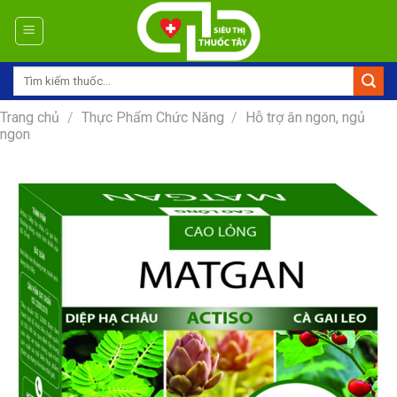
Skip
to
content
Tìm
kiếm:
Trang chủ
/
Thực Phẩm Chức Năng
/
Hỗ trợ ăn ngon, ngủ
ngon