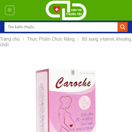
Skip
to
content
Tìm
kiếm:
Trang chủ
/
Thực Phẩm Chức Năng
/
Bổ sung vitamin, khoáng
chất