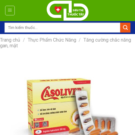
Skip
to
content
Tìm
kiếm:
Trang chủ
/
Thực Phẩm Chức Năng
/
Tăng cường chắc năng
gan, mật