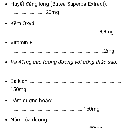
Huyết đằng lông (Butea Superba Extract):
………………………….20mg
Kẽm Oxyd:
……………………………………………………………………8,8mg
Vitamin E:
……………………………………………………………………….2mg
Và 41mg cao tương đương với công thức sau:
Ba kích:………………………………………………………………………
150mg
Dâm dương hoắc:
……………………………………………………….150mg
Nấm tỏa dương:
……………………………………………………………50mg