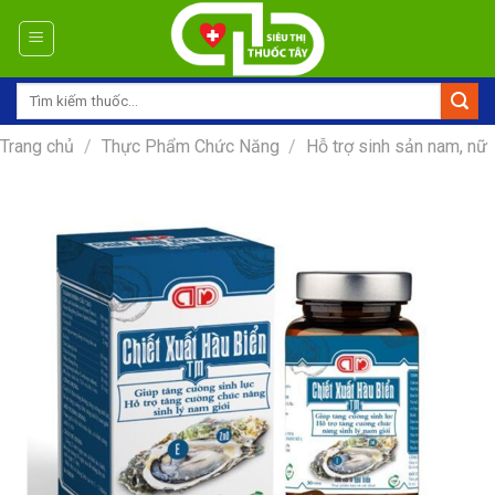
Skip
to
content
Tìm
kiếm:
Trang chủ
/
Thực Phẩm Chức Năng
/
Hỗ trợ sinh sản nam, nữ