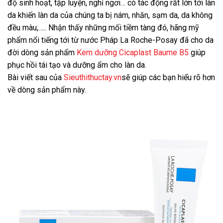
độ sinh hoạt, tập luyện, nghỉ ngơi… có tác động rất lớn tới làn
da khiến làn da của chúng ta bị nám, nhăn, sạm da, da không
đều màu,….. Nhận thấy những mối tiềm tàng đó, hãng mỹ
phẩm nổi tiếng tới từ nước Pháp La Roche-Posay đã cho da
đời dòng sản phẩm
Kem dưỡng Cicaplast Baume B5
giúp
phục hồi tái tạo và dưỡng ẩm cho làn da.
Bài viết sau của
Sieuthithuctay.vn
sẽ giúp các bạn hiểu rõ hơn
về dòng sản phẩm này.