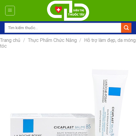
Skip
to
content
Tìm
kiếm:
Trang chủ
/
Thực Phẩm Chức Năng
/
Hỗ trợ làm đẹp, da móng
tóc