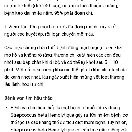
người trẻ tuổi (dưới 40 tuổi), người nghiện thuốc lá nặng,
bệnh kéo dài nhiều năm, 95% phải đoạn chi.
+ Viêm, tắc động mạch do xơ vữa động mạch: xảy ra ở
người cao huyết áp, rối loạn chuyển mỡ máu.
Các triệu chứng nhận biết bệnh động mạch ngoại biên khá
mơ hồ và không rõ ràng, thường chỉ xuất hiện các cơn đau
nhói sau bắp chân khi đi bộ và có thể tự khỏi sau 5 – 10
phút. Một số triệu chứng khác có thể gặp là khó chịu, lạnh da,
da xanh nhợt nhạt, lâu ngày xuất hiện những vết loét thường
lâu lành, hoại tử chi.
Bệnh van tim hậu thấp
Bệnh van tim hậu thấp là một bệnh tự miễn, do vi trùng
Strepcoccus beta Hemolytique gây ra. Khi nhiễm bệnh, cơ
thể tạo ra các kháng thể để tiêu diệt mầm bệnh. Tuy nhiên,
Strepcoccus beta Hemolytique có cấu trúc gần giống với