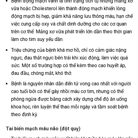
Bệnh động mạch vành là tình trạng tích tụ những mảng xơ
vữa hoặc Cholesterol lên thành động mạch khiến lòng
động mạch bị hẹp, giảm khả năng lưu thông máu, hạn chế
việc cung cấp oxy và chất dinh dưỡng cho các cơ quan
trên cơ thể. Mảng xơ vữa phát triển lớn dần theo thời gian
làm cho tim suy yếu dần.
Triệu chứng của bệnh khá mơ hồ, chỉ có cảm giác nặng
ngực, đau thắt ngực bên trái khi xúc động, làm việc quá
sức. Một số trường hợp có thể kèm theo cao huyết áp,
đau đầu, chóng mắt, khó thở.
Bệnh là nguyên nhân dẫn đến tử vong cao nhất với người
cao tuổi bởi có thể gây nhồi máu cơ tim, nhưng có thể
phòng ngừa được bằng cách xây dựng chế độ ăn uống
khoa học, rèn luyện thể thao mỗi ngày và tầm soát bệnh
theo định kỳ.
Tai biến mạch máu não (đột quỵ)