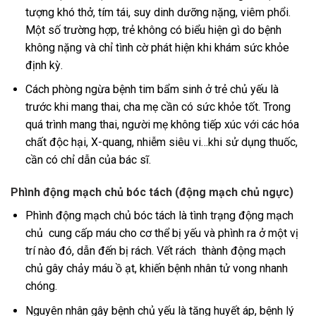
tượng khó thở, tím tái, suy dinh dưỡng nặng, viêm phổi.
Một số trường hợp, trẻ không có biểu hiện gì do bệnh
không nặng và chỉ tình cờ phát hiện khi khám sức khỏe
định kỳ.
Cách phòng ngừa bệnh tim bẩm sinh ở trẻ chủ yếu là
trước khi mang thai, cha mẹ cần có sức khỏe tốt. Trong
quá trình mang thai, người mẹ không tiếp xúc với các hóa
chất độc hại, X-quang, nhiễm siêu vi…khi sử dụng thuốc,
cần có chỉ dẫn của bác sĩ.
Phình động mạch chủ bóc tách (động mạch chủ ngực)
Phình động mạch chủ bóc tách là tình trạng động mạch
chủ cung cấp máu cho cơ thể bị yếu và phình ra ở một vị
trí nào đó, dẫn đến bị rách. Vết rách thành động mạch
chủ gây chảy máu ồ ạt, khiến bệnh nhân tử vong nhanh
chóng.
Nguyên nhân gây bệnh chủ yếu là tăng huyết áp, bệnh lý