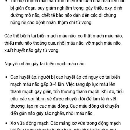
Tai biến mạch máu não xuất hiện khi tuần hòa máu lên não
bị gián đoạn, suy giảm nghiêm trọng, gây thiếu oxy, dinh
dưỡng mô não, chết tế bào não dẫn đến các di chứng
nặng nề cho bệnh nhân, thậm chí tử vong.
Các thể bệnh tai biến mạch máu não: co thắt mạch máu não,
thiếu máu não thoáng qua, nhồi máu não, vỡ mạch máu não,
xuất huyết não gây tử vong.
Nguyên nhân gây tai biến mạch máu não:
Cao huyết áp: người bị cao huyết áp có nguy cơ tai biến
mạch máu não gấp 3-4 lần. Việc tăng áp lực máu lên
thành mạch gây giãn, tổn thương thành mạch. Khi đó, tiểu
cầu, các sợi fibrin sẽ được chuyển tới để làm lành vết
thương, tạo ra cục máu đông. Cục máu đông di chuyển
đến gần não gây tắc nghẽn, nhồi máu não.
Xơ vữa động mạch: Các mảng xơ vữa trong động mạch