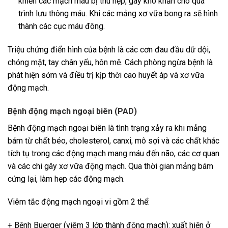
khiến các mạch máu bị thu hẹp, gây khó khăn cho quá
trình lưu thông máu. Khi các mảng xơ vữa bong ra sẽ hình
thành các cục máu đông.
Triệu chứng điển hình của bệnh là các cơn đau đầu dữ dội,
chóng mặt, tay chân yếu, hôn mê. Cách phòng ngừa bệnh là
phát hiện sớm và điều trị kịp thời cao huyết áp và xơ vữa
động mạch.
Bệnh động mạch ngoại biên (PAD)
Bệnh động mạch ngoại biên là tình trạng xảy ra khi mảng
bám từ chất béo, cholesterol, canxi, mô sợi và các chất khác
tích tụ trong các động mạch mang máu đến não, các cơ quan
và các chi gây xơ vữa động mạch. Qua thời gian mảng bám
cứng lại, làm hẹp các động mạch.
Viêm tắc động mạch ngoại vi gồm 2 thể:
+ Bệnh Buerger (viêm 3 lớp thành động mạch): xuất hiện ở