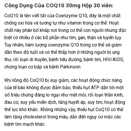
Công Dụng Của COQ10 30mg Hộp 30 viên:
CoQ10 là tên viết tắt của Coenzyme Q10, đây là một chất
chống oxi hóa và tương tự như vitamin trong cơ thể. Hoạt
chất này phân bố khắp nơi trong cơ thể con người nhưng đặc
biệt có nhiều ở các bộ phận như tim, gan, thận và tuyến tụy.
Tuy nhiên, hàm lượng coenzyme Q10 trong cơ thể sẽ giảm
dần theo độ tuổi và có thể thấp hơn ở những người bị ung
thư, rối loạn di truyền, bệnh tiểu đường, bệnh tim, HIV/AIDS,
chứng loạn cơ bắp và bệnh Parkinson.
Khi nồng độ CoQ10 bị suy giảm, các hoạt động chức năng
của tế bào không được đảm bảo, thiếu hụt ATP dẫn tới một
số triệu chứng đáng lo ngại như mệt mỏi, rối loạn thần kinh,
đau cơ, suy yếu miễn dịch, tăng huyết áp, suy tim, hoạt động
thể lực khó khăn…Không những vậy, thiếu hụt CoQ10 có thể
làm tăng cholesterol trong máu, dẫn đến nguy cơ mắc các
bệnh tim mạch khác.