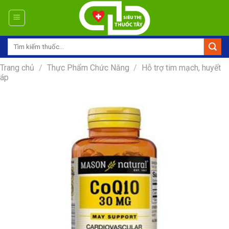
Skip
to
content
Tìm
kiếm:
Trang chủ
/
Thực Phẩm Chức Năng
/
Hỗ trợ tim mạch, huyết
áp