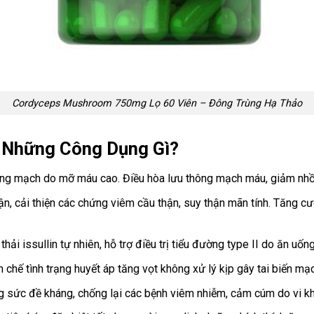
Cordyceps Mushroom 750mg Lọ 60 Viên – Đông Trùng Hạ Thảo
Những Công Dụng Gì?
ộng mạch do mỡ máu cao. Điều hòa lưu thông mạch máu, giảm nhồ
n, cải thiện các chứng viêm cầu thận, suy thận mãn tính. Tăng cư
i issullin tự nhiên, hỗ trợ điều trị tiểu đường type II do ăn uống
n chế tình trạng huyết áp tăng vọt không xử lý kịp gây tai biến m
ờng sức đề kháng, chống lại các bệnh viêm nhiễm, cảm cúm do vi k