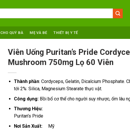
 CHO QUÝ BÀ
MẸ VÀ BÉ
THIẾT BỊ Y TẾ
Viên Uống Puritan’s Pride Cordyc
Mushroom 750mg Lọ 60 Viên
Thành phần
: Cordyceps, Gelatin, Dicalcium Phosphate. 
tới 2%: Silica, Magnesium Stearate thực vật.
Công dụng:
Bồi bổ cơ thể cho người suy nhược, ốm lâu ng
Thương Hiệu:
Puritan’s Pride
Nơi Sản Xuất:
Mỹ