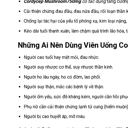
Cordycep Mushroom750mg
có tác dụng
tăng cường 
Cải thiện chứng đau đầu, đau nửa đầu, rối loạn thần k
Chống lại tác hại của yếu tố phóng xạ, kim loại nặng,
Kéo dài tuổi thanh xuân, làm chậm quá trình lão hóa, t
Những Ai Nên Dùng Viên Uống C
Người cao tuổi hay mệt mỏi, đau nhức.
Người suy nhược cơ thể, suy nhược thần kinh.
Người ho lâu ngày, ho có đờm, lao phổi.
Người suy thận, mắc các bệnh lý về thận.
Người ốm yếu, sức đề kháng kém, người cần hồi phụ
Phụ nữ cần cải thiện chứng lạnh tử cung (hiếm muộn),
Người bị cao huyết áp, mỡ máu.