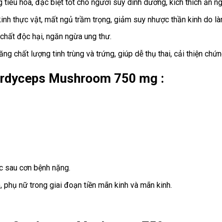
tiêu hóa, đặc biệt tốt cho người suy dinh dưỡng, kích thích ăn n
inh thực vật, mất ngủ trầm trọng, giảm suy nhược thần kinh do làm
 chất độc hại, ngăn ngừa ung thư.
ăng chất lượng tinh trùng và trứng, giúp dễ thụ thai, cải thiện chứn
ordyceps Mushroom 750 mg :
c sau cơn bệnh nặng.
 phụ nữ trong giai đoạn tiền mãn kinh và mãn kinh.