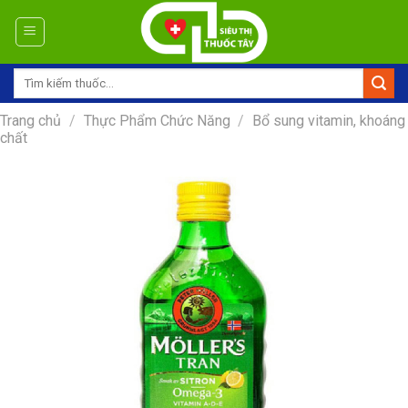
Skip
to
content
Tìm
kiếm:
Trang chủ
/
Thực Phẩm Chức Năng
/
Bổ sung vitamin, khoáng
chất