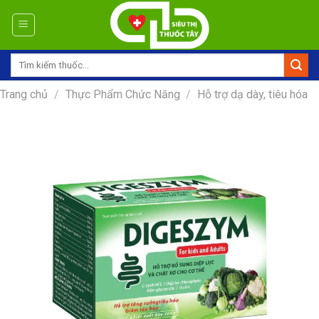
Skip
to
content
Tìm
kiếm:
Trang chủ
/
Thực Phẩm Chức Năng
/
Hỗ trợ dạ dày, tiêu hóa