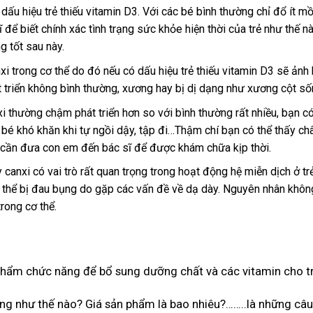
 dấu hiệu trẻ thiếu vitamin D3. Với các bé bình thường chỉ đổ ít m
để biết chính xác tình trạng sức khỏe hiện thời của trẻ như thế n
g tốt sau này.
xi trong cơ thể do đó nếu có dấu hiệu trẻ thiếu vitamin D3 sẽ ảnh
t triển không bình thường, xương hay bị dị dạng như xương cột số
i thường chậm phát triển hơn so với bình thường rất nhiều, bạn có
bé khó khăn khi tự ngồi dậy, tập đi…Thậm chí bạn có thể thấy ch
o cần đưa con em đến bác sĩ để được khám chữa kịp thời.
y canxi có vai trò rất quan trọng trong hoạt động hệ miễn dịch ở t
ó thể bị đau bụng do gặp các vấn đề về dạ dày. Nguyên nhân không
rong cơ thể.
phẩm chức năng để bổ sung dưỡng chất và các vitamin cho trẻ 
g như thế nào? Giá sản phẩm là bao nhiêu?……..là những câu