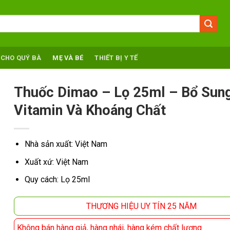
 CHO QUÝ BÀ
MẸ VÀ BÉ
THIẾT BỊ Y TẾ
Thuốc Dimao – Lọ 25ml – Bổ Sun
Vitamin Và Khoáng Chất
Nhà sản xuất: Việt Nam
Xuất xứ: Việt Nam
Quy cách: Lọ 25ml
THƯƠNG HIỆU UY TÍN 25 NĂM
Không bán hàng giả, hàng nhái, hàng kém chất lượng