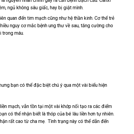
 là nguyên nhân chính gây ra căn bệnh bạch cầu. Canxi
êm, ngủ không sâu giấc, hay bị giật mình.
ên quan đến tim mạch cũng như hệ thần kinh. Cơ thể trẻ
nhiều nguy cơ mắc bệnh ung thư về sau, tăng cường cho
i trong máu.
ưng bạn có thể đặc biệt chú ý qua một vài biểu hiện
iền mạch, vẫn tồn tại một vài khớp nối tạo ra các điểm
bạn có thể nhận biết là thóp của bé lâu liền hơn tự nhiên.
hận rất cao từ cha mẹ. Tình trạng này có thể dẫn đến