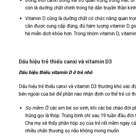
Đồng thời canxi đóng vai trò quan trọng trong việc 
còn là dưỡng chất chính trong hệ dẫn truyền thần kinh
Vitamin D cũng là dưỡng chất có chức năng quan trọn
cần được cung cấp đúng, đủ hàm lượng vitamin D giú
hệ miễn dịch khỏe hơn. Trong nhóm vitamin D, vitamin 
Dấu hiệu trẻ thiếu canxi và vitamin D3
Dấu hiệu thiếu vitamin D ở trẻ nhỏ
Dấu hiệu trẻ thiếu canxi và vitamin D3 thường khó xác 
bên ngoài của bé để phần nào nhận định cơ thể trẻ có t
Sọ mềm
: Ở các em bé sơ sinh, khi các bé chào đời 
trũng gọi là thóp. Trung bình chỉ sau 19 tuần đầu đời 
Cha mẹ sẽ thấy phần hộp sọ của trẻ rất mềm ngay cả 
nhiều chấn thương sọ não không mong muốn.