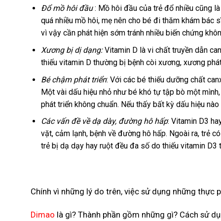
Đổ mồ hôi đầu
: Mồ hôi đầu của trẻ đổ nhiều cũng là
quá nhiều mồ hôi, mẹ nên cho bé đi thăm khám bác sĩ 
vì vậy cần phát hiện sớm tránh nhiều biến chứng khôn
Xương bị dị dạng:
Vitamin D là vi chất truyền dẫn can
thiếu vitamin D thường bị bệnh còi xương, xương phá
Bé chậm phát triển
: Với các bé thiếu dưỡng chất canx
Một vài dấu hiệu nhỏ như bé khó tự tập bò một mình, 
phát triển không chuẩn. Nếu thấy bất kỳ dấu hiệu nà
Các vấn đề về dạ dày, đường hô hấp
: Vitamin D3 ha
vặt, cảm lạnh, bệnh về đường hô hấp. Ngoài ra, trẻ c
trẻ bị dạ dạy hay ruột đều đa số do thiếu vitamin D3 t
Chính vì những lý do trên, việc sử dụng những thực 
Dimao
là gì? Thành phần gồm những gì? Cách sử dụn