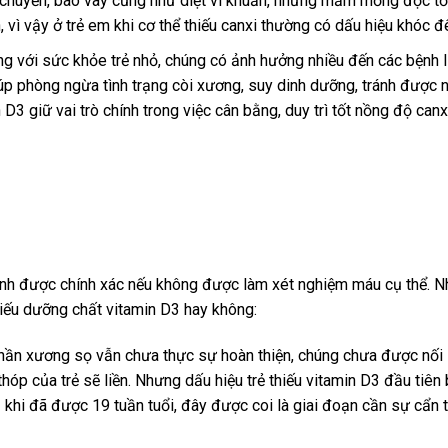
di chuyển, bao vây cũng như diệt vi khuẩn, những mầm mống độc tố
, vì vậy ở trẻ em khi cơ thể thiếu canxi thường có dấu hiệu khóc đ
g với sức khỏe trẻ nhỏ, chúng có ảnh hưởng nhiều đến các bệnh li
p phòng ngừa tình trạng còi xương, suy dinh dưỡng, tránh được 
D3 giữ vai trò chính trong việc cân bằng, duy trì tốt nồng độ canx
định được chính xác nếu không được làm xét nghiệm máu cụ thể. Nh
hiếu dưỡng chất vitamin D3 hay không:
phần xương sọ vẫn chưa thực sự hoàn thiện, chúng chưa được nối l
thóp của trẻ sẽ liền. Nhưng dấu hiệu trẻ thiếu vitamin D3 đầu tiên 
khi đã được 19 tuần tuổi, đây được coi là giai đoạn cần sự cẩn t