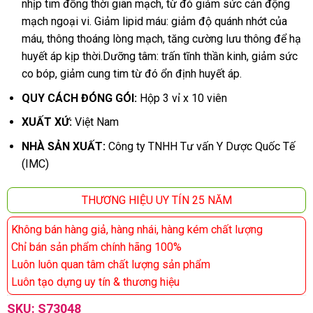
nhịp tim đồng thời giãn mạch, từ đó giảm sức cản động
mạch ngoại vi. Giảm lipid máu: giảm độ quánh nhớt của
máu, thông thoáng lòng mạch, tăng cường lưu thông để hạ
huyết áp kịp thời.Dưỡng tâm: trấn tĩnh thần kinh, giảm sức
co bóp, giảm cung tim từ đó ổn định huyết áp.
QUY CÁCH ĐÓNG GÓI:
Hộp 3 vỉ x 10 viên
XUẤT XỨ:
Việt Nam
NHÀ SẢN XUẤT:
Công ty TNHH Tư vấn Y Dược Quốc Tế
(IMC)
THƯƠNG HIỆU UY TÍN 25 NĂM
Không bán hàng giả, hàng nhái, hàng kém chất lượng
Chỉ bán sản phẩm chính hãng 100%
Luôn luôn quan tâm chất lượng sản phẩm
Luôn tạo dựng uy tín & thương hiệu
SKU:
S73048