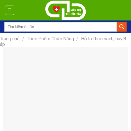
Skip
to
content
Tìm
kiếm:
Trang chủ
/
Thực Phẩm Chức Năng
/
Hỗ trợ tim mạch, huyết
áp