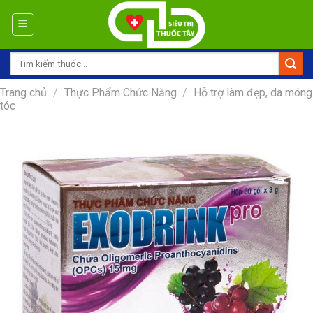
Skip
to
content
Tìm
kiếm:
Trang chủ
/
Thực Phẩm Chức Năng
/
Hỗ trợ làm đẹp, da móng
tóc