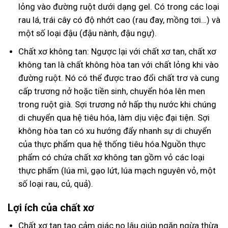
lỏng vào đường ruột dưới dạng gel. Có trong các loại
rau lá, trái cây có độ nhớt cao (rau đay, mồng tơi…) và
một số loại đậu (đậu nành, đậu ngự).
Chất xơ không tan: Ngược lại với chất xơ tan, chất xơ
không tan là chất không hòa tan với chất lỏng khi vào
đường ruột. Nó có thể được trao đổi chất trơ và cung
cấp trương nở hoặc tiền sinh, chuyển hóa lên men
trong ruột già. Sợi trương nở hấp thụ nước khi chúng
di chuyển qua hệ tiêu hóa, làm dịu việc đại tiện. Sợi
không hòa tan có xu hướng đẩy nhanh sự di chuyển
của thực phẩm qua hệ thống tiêu hóa.Nguồn thực
phẩm có chứa chất xơ không tan gồm vỏ các loại
thực phẩm (lúa mì, gạo lứt, lúa mạch nguyên vỏ, một
số loại rau, củ, quả).
Lợi ích của chất xơ
Chất xơ tan tạo cảm giác no lâu giúp ngăn ngừa thừa