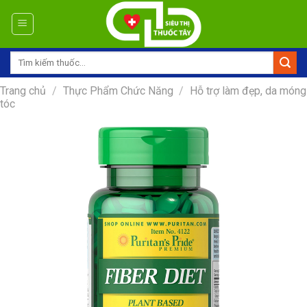
Skip
to
content
Tìm
kiếm:
Trang chủ
/
Thực Phẩm Chức Năng
/
Hỗ trợ làm đẹp, da móng
tóc