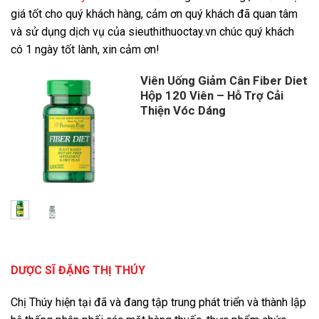
giá tốt cho quý khách hàng, cảm ơn quý khách đã quan tâm
và sử dụng dịch vụ của sieuthithuoctay.vn chúc quý khách
có 1 ngày tốt lành, xin cảm ơn!
Viên Uống Giảm Cân Fiber Diet
Hộp 120 Viên – Hỗ Trợ Cải
Thiện Vóc Dáng
Giá
Giá
gốc
hiện
là:
tại
700,000 ₫.
là:
565,000 ₫.
DƯỢC SĨ ĐẶNG THỊ THÚY
Chị Thúy hiện tại đã và đang tập trung phát triển và thành lập