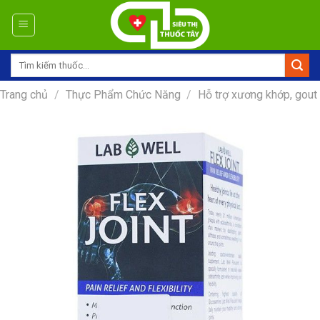
Skip
to
content
Tìm
kiếm:
Trang chủ
/
Thực Phẩm Chức Năng
/
Hỗ trợ xương khớp, gout