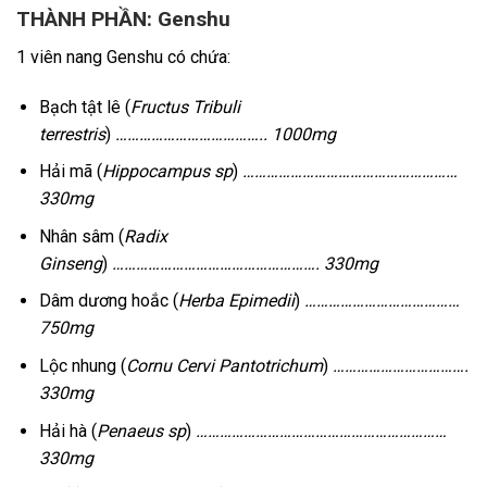
THÀNH PHẦN: Genshu
1 viên nang Genshu có chứa:
Bạch tật lê (
Fructus Tribuli
terrestris
)
……………………………….. 1000mg
Hải mã (
Hippocampus sp
)
………………………………………………
330mg
Nhân sâm (
Radix
Ginseng
)
……………………………………………. 330mg
Dâm dương hoắc (
Herba Epimedii
)
…………………………………
750mg
Lộc nhung (
Cornu Cervi Pantotrichum
)
…………………………….
330mg
Hải hà (
Penaeus sp
)
………………………………………………………
330mg