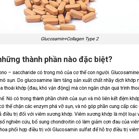
Glucosamin+Collagen Type 2
những thành phần nào đặc biệt?
no – saccharide có trong mô của cơ thể con người. Glucosamine 
mô sụn. Do glucosamine làm tăng sản xuất chất nhầy dịch khớp nê
 thoái khớp (đau, khó vận động) mà còn ngăn chặn quá trình thoái
 thể. Nó có trong thành phần chính của sụn và mô liên kết đệm kh
g có thể chặn các enzym phá vỡ sụn, và nó góp phần cung cấp các
ả điều trị đối với viêm xương khớp. Viêm xương khớp là một loại
 số nghiên cứu, bổ sung chondroitin có làm giảm cơn đau của viê
oa phối hợp điều trị với Glucosamin sulfat để hỗ trợ điều trị vi