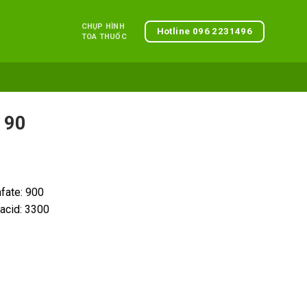
CHỤP HÌNH
Hotline 096 2231496
TOA THUỐC
 90
fate: 900
acid: 3300