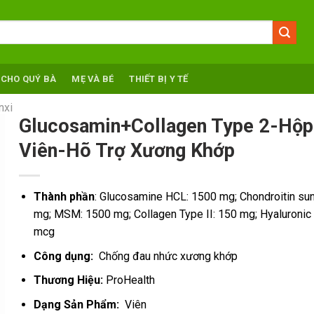
 CHO QUÝ BÀ
MẸ VÀ BÉ
THIẾT BỊ Y TẾ
nxi
Glucosamin+Collagen Type 2-Hộp
Viên-Hõ Trợ Xương Khớp
Thành phần
: Glucosamine HCL: 1500 mg; Chondroitin sun
mg; MSM: 1500 mg; Collagen Type II: 150 mg; Hyaluronic 
mcg
Công dụng:
Chống đau nhức xương khớp
Thương Hiệu:
ProHealth
Dạng Sản Phẩm:
Viên