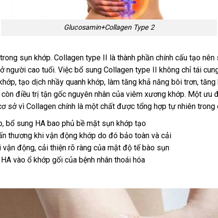
Glucosamin+Collagen Type 2
g trong sụn khớp. Collagen type II là thành phần chính cấu tạo nê
 ở người cao tuổi. Việc bổ sung Collagen type II không chỉ tái cu
hớp, tạo dịch nhầy quanh khớp, làm tăng khả năng bôi trơn, tăn
 còn điều trị tận gốc nguyên nhân của viêm xương khớp. Một ưu đ
 cơ sở vì Collagen chính là một chất được tổng hợp tự nhiên tron
ớp, bổ sung HA bao phủ bề mặt sụn khớp tạo
ấn thương khi vận động khớp do đó bảo toàn và cải
vận động, cải thiện rõ ràng của mật độ tế bào sụn
 HA vào ổ khớp gối của bệnh nhân thoái hóa