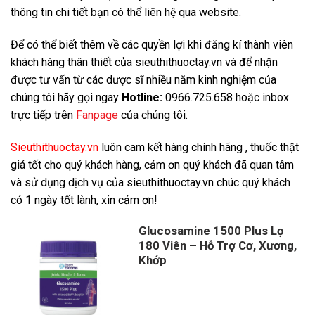
thông tin chi tiết bạn có thể liên hệ qua website.
Để có thể biết thêm về các quyền lợi khi đăng kí thành viên
khách hàng thân thiết của sieuthithuoctay.vn và để nhận
được tư vấn từ các dược sĩ nhiều năm kinh nghiệm của
chúng tôi hãy gọi ngay
Hotline:
0966.725.658 hoặc inbox
trực tiếp trên
Fanpage
của chúng tôi.
Sieuthithuoctay.vn
luôn cam kết hàng chính hãng , thuốc thật
giá tốt cho quý khách hàng, cảm ơn quý khách đã quan tâm
và sử dụng dịch vụ của sieuthithuoctay.vn chúc quý khách
có 1 ngày tốt lành, xin cảm ơn!
Glucosamine 1500 Plus Lọ
180 Viên – Hỗ Trợ Cơ, Xương,
Khớp
Giá
Giá
gốc
hiện
là:
tại