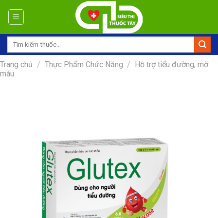
Skip
to
content
Tìm
kiếm:
Trang chủ
/
Thực Phẩm Chức Năng
/
Hỗ trợ tiểu đường, mỡ
máu