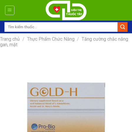
Skip
to
content
Tìm
kiếm:
Trang chủ
/
Thực Phẩm Chức Năng
/
Tăng cường chắc năng
gan, mật