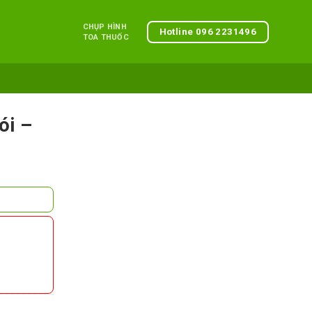
CHỤP HÌNH
Hotline 096 2231496
TOA THUỐC
ói –