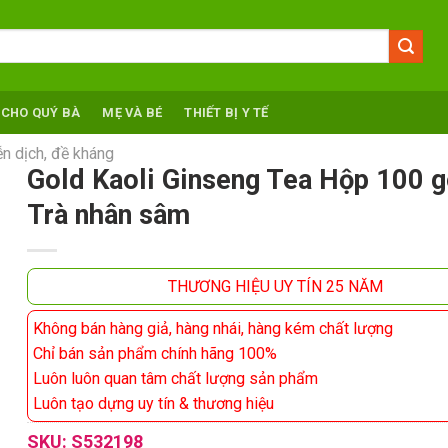
 CHO QUÝ BÀ
MẸ VÀ BÉ
THIẾT BỊ Y TẾ
n dịch, đề kháng
Gold Kaoli Ginseng Tea Hộp 100 g
Trà nhân sâm
THƯƠNG HIỆU UY TÍN 25 NĂM
Không bán hàng giả, hàng nhái, hàng kém chất lượng
Chỉ bán sản phẩm chính hãng 100%
Luôn luôn quan tâm chất lượng sản phẩm
Luôn tạo dựng uy tín & thương hiệu
SKU:
S532198