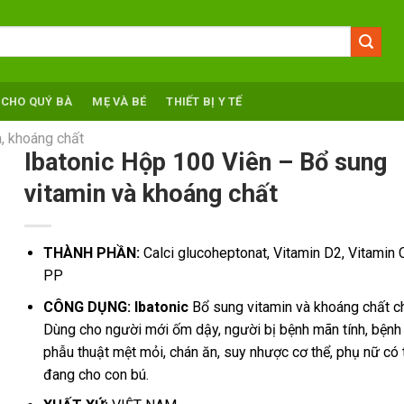
 CHO QUÝ BÀ
MẸ VÀ BÉ
THIẾT BỊ Y TẾ
, khoáng chất
Ibatonic Hộp 100 Viên – Bổ sung
vitamin và khoáng chất
THÀNH PHẦN:
Calci glucoheptonat, Vitamin D2, Vitamin 
PP
CÔNG DỤNG: Ibatonic
Bổ sung vitamin và khoáng chất ch
Dùng cho người mới ốm dậy, người bị bệnh mãn tính, bệnh
phẫu thuật mệt mỏi, chán ăn, suy nhược cơ thể, phụ nữ có 
đang cho con bú.