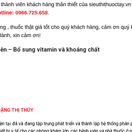
í thành viên khách hàng thân thiết của sieuthithuoctay.
otline:
0966.725.658
.
ng , thuốc thật giá tốt cho quý khách hàng, cảm ơn quý
 lành, xin cảm ơn!
iên – Bổ sung vitamin và khoáng chất
ĐẶNG THỊ THÚY
iện tại đã và đang tập trung phát triển và thành lập hệ thống phâ
iết bị y tế cho các phòng khám lớn, các bệnh viện và nhà thuốc ở 