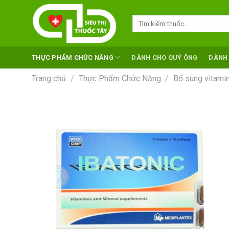
Skip
to
Tìm
kiếm:
content
THỰC PHẨM CHỨC NĂNG
DÀNH CHO QUÝ ÔNG
DÀNH
Trang chủ
/
Thực Phẩm Chức Năng
/
Bổ sung vitamin