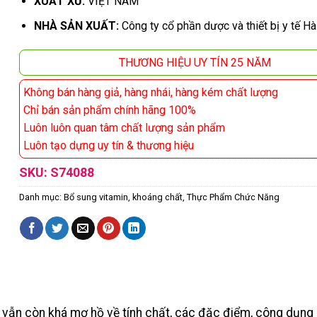
XUẤT XỨ:
VIỆT NAM
NHÀ SẢN XUẤT:
Công ty cổ phần dược và thiết bị y tế Hà
THƯƠNG HIỆU UY TÍN 25 NĂM
Không bán hàng giả, hàng nhái, hàng kém chất lượng
Chỉ bán sản phẩm chính hãng 100%
Luôn luôn quan tâm chất lượng sản phẩm
Luôn tạo dựng uy tín & thương hiệu
SKU:
S74088
Danh mục:
Bổ sung vitamin, khoáng chất
,
Thực Phẩm Chức Năng
ng vẫn còn khá mơ hồ về tính chất, các đặc điểm, công dụn