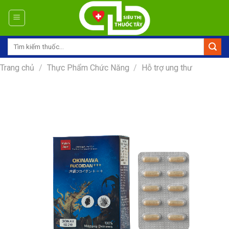
Skip
to
content
Tìm
kiếm:
Trang chủ
/
Thực Phẩm Chức Năng
/
Hỗ trợ ung thư