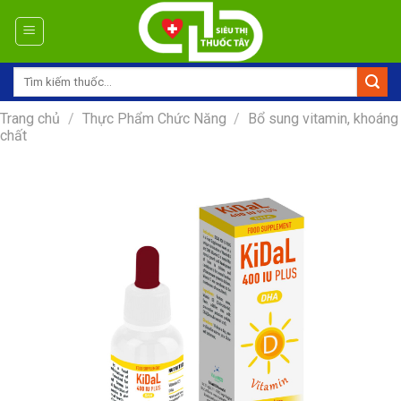
Skip
to
content
Tìm
kiếm:
Trang chủ
/
Thực Phẩm Chức Năng
/
Bổ sung vitamin, khoáng
chất