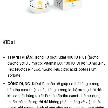
KiDal
THÀNH PHẦN:
Trong 10 giọt Kidal 400 IU Plus (tương
đương với 0,5 ml) có: Vitamin D3: 400 IU, DHA: 1,0 mg ,Phụ
liệu: Fructose, nước, hương liệu, citric acid, potassium
sorbate.
CÔNG DỤNG:
KiDal là thuốc bổ giúp cơ thể tăng cường
hấp thụ canxi hiệu quả , tăng cường lại hệ xương, bởi đôi
khi cơ thể chúng ta rất là khó hấp thụ canxi, nhờ sử dụng
thuốc mà nhiều người đã không phải lo lắng về việc thiếu
canxi, còi xương chính vì vậy việc sử dụng ngay sản phẩm