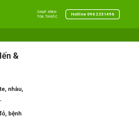
CHỤP HÌNH
Hotline 096 2231496
TOA THUỐC
Nến &
te, nhàu,
.
đỏ, bệnh