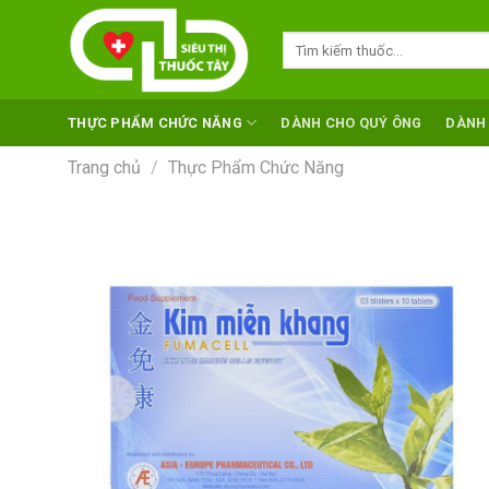
Skip
to
Tìm
kiếm:
content
THỰC PHẨM CHỨC NĂNG
DÀNH CHO QUÝ ÔNG
DÀNH
Trang chủ
/
Thực Phẩm Chức Năng