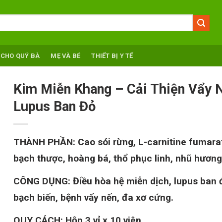
 CHO QUÝ BÀ
MẸ VÀ BÉ
THIẾT BỊ Y TẾ
Kim Miễn Khang – Cải Thiện Vẩy 
Lupus Ban Đỏ
THÀNH PHẦN:
Cao sói rừng, L-carnitine fumara
bạch thược, hoàng bá, thổ phục linh, nhũ hương
CÔNG DỤNG:
Điều hòa hệ miễn dịch, lupus ban 
bạch biến, bệnh vẩy nến, đa xơ cứng.
QUY CÁCH:
Hộp 3 vỉ x 10 viên.