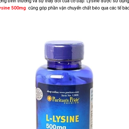
rưởng bình thường và sự thay đổi của cơ bắp. Lysine được sử dụng
Lysine 500mg
cũng góp phần vận chuyển chất béo qua các tế bào