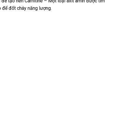
 để tạo nên Carnitine – Một loại axit amin được tìm
 để đốt cháy năng lượng.