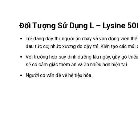
Đối Tượng Sử Dụng L – Lysine 5
Trẻ đang dậy thì, người ăn chay và vận động viên thể
đau tức cơ, nhức xương do dậy thì. Kiến tạo các múi 
Với trường hợp suy dinh dưỡng lâu ngày, gầy gò thiế
sẽ có cảm giác thèm ăn và ăn nhiều hơn hiện tại.
Người có vấn đề về hệ tiệu hóa.