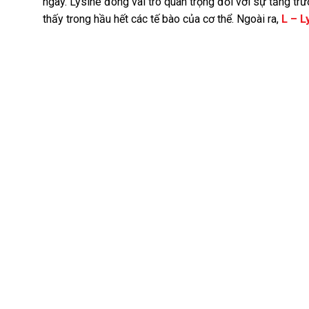
ngày. Lysine đóng vai trò quan trọng đối với sự tăng t
thấy trong hầu hết các tế bào của cơ thể. Ngoài ra,
L – 