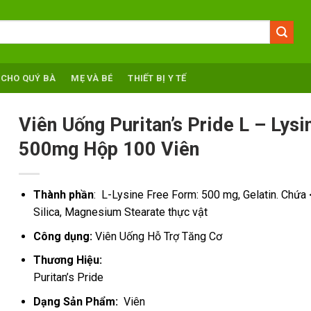
 CHO QUÝ BÀ
MẸ VÀ BÉ
THIẾT BỊ Y TẾ
Viên Uống Puritan’s Pride L – Lysi
500mg Hộp 100 Viên
Thành phần
:
L-Lysine Free Form: 500 mg, Gelatin. Chứa
Silica, Magnesium Stearate thực vật
Công dụng:
Viên Uống Hỗ Trợ Tăng Cơ
Thương Hiệu:
Puritan’s Pride
Dạng Sản Phẩm:
Viên