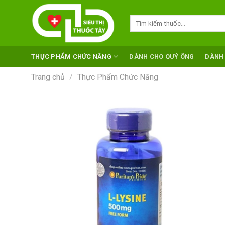
Skip
to
Tìm
kiếm:
content
THỰC PHẨM CHỨC NĂNG
DÀNH CHO QUÝ ÔNG
DÀNH
Trang chủ
/
Thực Phẩm Chức Năng