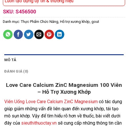
Luôn tạo dựng uy tín & thương hiệu
SKU:
S456500
Danh mục:
Thực Phẩm Chức Năng
,
Hỗ trợ xương khớp, gout
MÔ TẢ
ĐÁNH GIÁ (0)
Love Care Calcium ZinC Magnesium 100 Viên
– Hỗ Trợ Xương Khớp
Viên Uống Love Care Calcium ZinC Magnesium
có tác dụng
giúp
giảm những vấn đề liên quan đến xương khớp, tái tạo
mô sụn khớp.
Vậy để tìm hiểu rõ hơn về thuốc, bài viết dưới
đây của
sieuthithuoctay.vn
sẽ cung cấp những thông tin cần