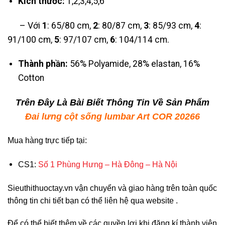
Kích thước:
1,2,3,4,5,6
– Với
1
: 65/80 cm,
2
: 80/87 cm,
3
: 85/93 cm,
4
:
91/100 cm,
5
: 97/107 cm,
6
: 104/114 cm.
Thành phần:
56% Polyamide, 28% elastan, 16%
Cotton
Trên Đây Là Bài Biết Thông Tin Về Sản Phẩm
Đai lưng cột sống lumbar Art COR 20266
Mua hàng trực tiếp tại:
CS1:
Số 1 Phùng Hưng – Hà Đông – Hà Nội
Sieuthithuoctay.vn vận chuyển và giao hàng trên toàn quốc
thông tin chi tiết bạn có thể liên hệ qua website .
Để có thể biết thêm về các quyền lợi khi đăng kí thành viên