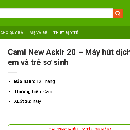
 CHO QUÝ BÀ
MẸ VÀ BÉ
THIẾT BỊ Y TẾ
Cami New Askir 20 – Máy hút dịch
em và trẻ sơ sinh
Bảo hành:
12 Tháng
Thương hiệu:
Cami
Xuất xứ:
Italy
THƯƠNG HIỆU UY TÍN 25 NĂM