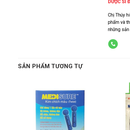
DƯỢC SĨ 
Chị Thúy h
phẩm và th
những sản 
SẢN PHẨM TƯƠNG TỰ