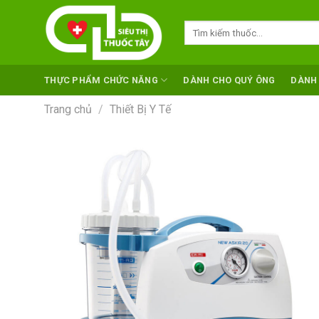
Skip
to
Tìm
kiếm:
content
THỰC PHẨM CHỨC NĂNG
DÀNH CHO QUÝ ÔNG
DÀNH
Trang chủ
/
Thiết Bị Y Tế