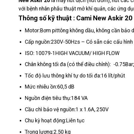
New Askir 20
là máy hút dịch (hút đờm), hút các c
với bệnh nhân phẫu thuật mở khí quản, các ứng dụn
Thông số kỹ thuật
: Cami New Askir 20
Motor:Bơm pittông không dầu, không cần bảo 
Cấp nguồn:230V-50Hzs – Có sẵn các cấu hình
ISO: 10079-1HIGH VACUUM/ HIGH FLOW
Chân không tối đa (có thể điều chỉnh): -0.75B
Tốc độ lưu thông khí tự do tối đa:16 lít/phút
Mức nhiễu ồn:60,5 dB
Nguồn điện tiêu thụ:184 VA
Cầu chì bảo vệ nguồn:1 x 1.6A, 250V
Chu kỳ hoạt động:Liên tục
Trọng lượng:2.50 kg