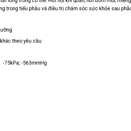
hất lỏng trong cơ thể: Hút nội khí quản, hút đờm mũi, miện
g trong tiểu phẫu và điều trị chăm sóc sức khỏe sau phẫu 
dưỡng
 khác theo yêu cầu
ar; -75kPa; -563mmHg