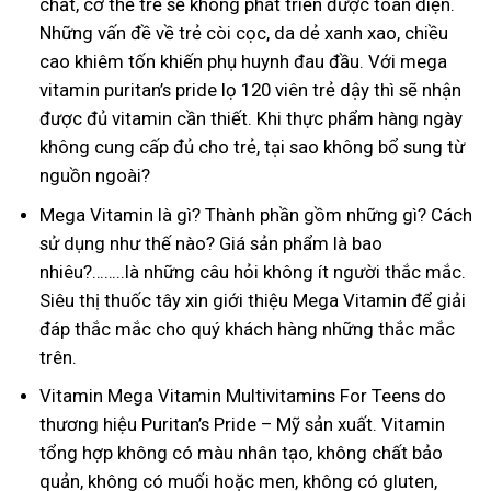
chất, cơ thể trẻ sẽ không phát triển được toàn diện.
Những vấn đề về trẻ còi cọc, da dẻ xanh xao, chiều
cao khiêm tốn khiến phụ huynh đau đầu. Với mega
vitamin puritan’s pride lọ 120 viên trẻ dậy thì sẽ nhận
được đủ vitamin cần thiết. Khi thực phẩm hàng ngày
không cung cấp đủ cho trẻ, tại sao không bổ sung từ
nguồn ngoài?
Mega Vitamin là gì? Thành phần gồm những gì? Cách
sử dụng như thế nào? Giá sản phẩm là bao
nhiêu?……..là những câu hỏi không ít người thắc mắc.
Siêu thị thuốc tây xin giới thiệu Mega Vitamin để giải
đáp thắc mắc cho quý khách hàng những thắc mắc
trên.
Vitamin Mega Vitamin Multivitamins For Teens do
thương hiệu Puritan’s Pride – Mỹ sản xuất. Vitamin
tổng hợp không có màu nhân tạo, không chất bảo
quản, không có muối hoặc men, không có gluten,