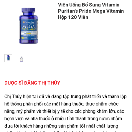
Viên Uống Bổ Sung Vitamin
Puritan’s Pride Mega Vitamin
Hộp 120 Viên
Giá
Giá
gốc
hiện
là:
tại
750,000 ₫.
là:
595,000 ₫.
DƯỢC SĨ ĐẶNG THỊ THÚY
Chị Thúy hiện tại đã và đang tập trung phát triển và thành lập
hệ thống phân phối các mặt hàng thuốc, thực phẩm chức
năng, mỹ phẩm và thiết bị y tế cho các phòng khám lớn, các
bệnh viện và nhà thuốc ở nhiều tỉnh thành trong nước nhằm
đưa tới khách hàng những sản phẩm tốt nhất chất lượng